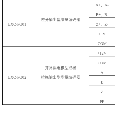
A+
、
A-
B+
、
B-
差分输出型增量编码器
EXC-PG01
Z+
、
Z-
+5V
COM
+12V
COM
开路集电极型或者
A
EXC-PG02
推挽输出型增量编码器
B
Z
PE