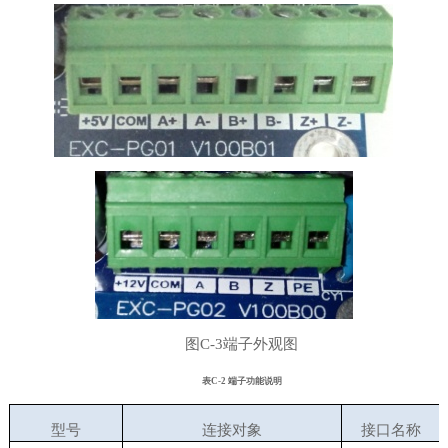
图
C-3
端子外观图
表
C
-2
端子功能说明
型号
连接对象
接口名称