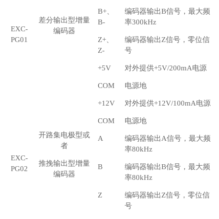
B+
、
编码器输出
B
信号，最大频
差分输出型增量
B-
率
300kHz
EXC-
编码器
PG01
Z+
、
编码器输出
Z
信号，零位信
Z-
号
+5V
对外提供
+5V/
200mA
电源
COM
电源地
+12V
对外提供
+12V/
100mA
电源
COM
电源地
开路集电极型或
A
编码器输出
A
信号，最大频
者
率
80kHz
EXC-
推挽输出型增量
B
编码器输出
B
信号，最大频
PG02
编码器
率
80kHz
Z
编码器输出
Z
信号，零位信
号