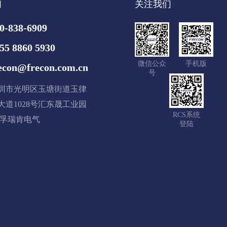
们
关注我们
0-838-6909
55 8860 5930
微信公众
手机版
econ@frecon.com.cn
号
圳市光明区玉塘街道玉律
大道1028号汇东晟工业园
RCS系统
 楼孚瑞肯电气
登陆